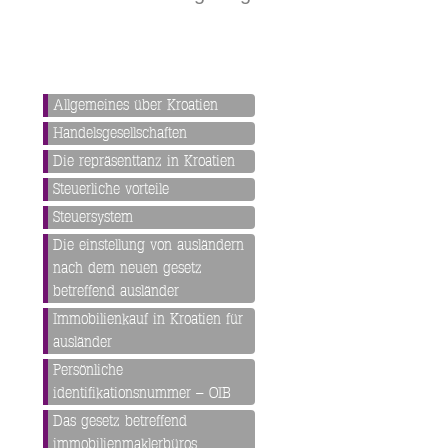
Allgemeines über Kroatien
Handelsgesellschaften
Die repräsenttanz in Kroatien
Steuerliche vorteile
Steuersystem
Die einstellung von ausländern
nach dem neuen gesetz
betreffend ausländer
Immobilienkauf in Kroatien für
ausländer
Persönliche
identifikationsnummer – OIB
Das gesetz betreffend
immobilienmaklerbüros