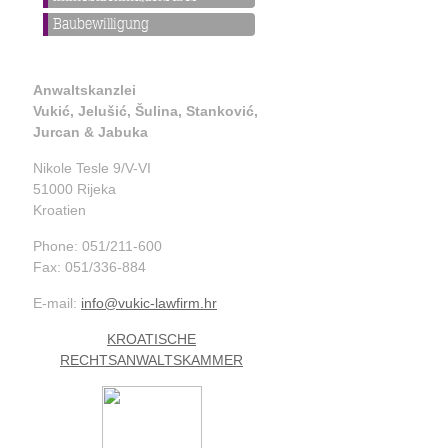
Baubewilligung
Anwaltskanzlei
Vukić, Jelušić, Šulina, Stanković,
Jurcan & Jabuka
Nikole Tesle 9/V-VI
51000 Rijeka
Kroatien
Phone: 051/211-600
Fax: 051/336-884
E-mail:
info@vukic-lawfirm.hr
KROATISCHE
RECHTSANWALTSKAMMER